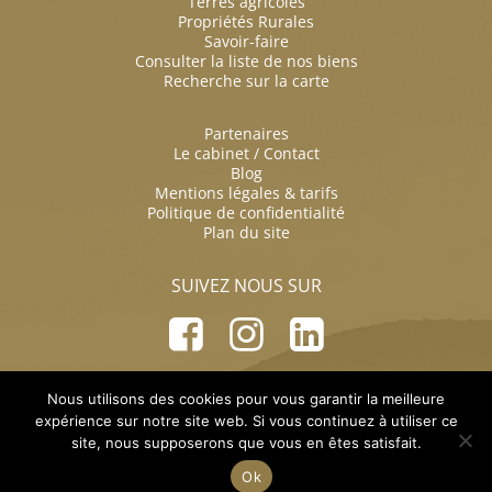
Terres agricoles
Propriétés Rurales
Savoir-faire
Consulter la liste de nos biens
Recherche sur la carte
Partenaires
Le cabinet / Contact
Blog
Mentions légales & tarifs
Politique de confidentialité
Plan du site
SUIVEZ NOUS SUR
Facebook
Instagram
LinkedIn
cabinet@pierreaussedat.com
01 73 63 00 48
Nous utilisons des cookies pour vous garantir la meilleure
expérience sur notre site web. Si vous continuez à utiliser ce
site, nous supposerons que vous en êtes satisfait.
Ok
©2026 - Pierre Aussedat. Tous droits réservés