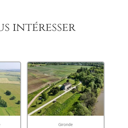
us intéresser
e
Gironde