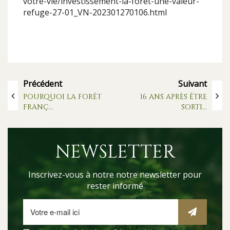
votre-vie/investissement-la-foret-une-valeur-
refuge-27-01_VN-202301270106.html
Précédent
Suivant
POURQUOI LA FORÊT
16 ANS APRÈS ÊTRE
FRANÇ...
SORTI...
NEWSLETTER
Inscrivez-vous à notre notre newsletter pour
rester informé