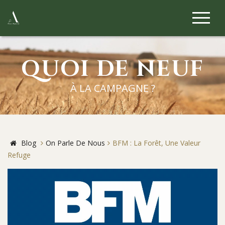
QUOI DE NEUF
À LA CAMPAGNE ?
Blog
On Parle De Nous
BFM : La Forêt, Une Valeur
Refuge