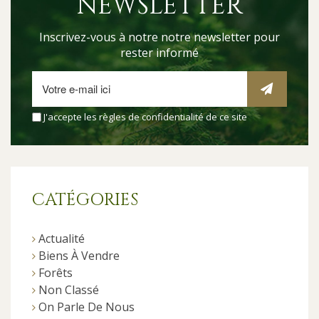
NEWSLETTER
Inscrivez-vous à notre notre newsletter pour
rester informé
J'accepte les
règles de confidentialité
de ce site
CATÉGORIES
Actualité
Biens À Vendre
Forêts
Non Classé
On Parle De Nous