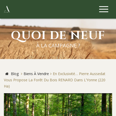
QUOI DE NEUF
À LA CAMPAGNE ?
Blog
Biens À Vendre
En Exclusivité… Pierre Aussedat
Vous Propose La Forêt Du Bois RENARD Dans L’Yonne (220
Ha)